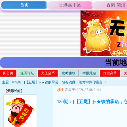
首页
香港高手区
香港:简洁
当前地
回首页
返回论坛
充值金币
发帖赚钱
举报此贴
打赏高手
主题 :
189期：[【五尾】]=★铁的承诺，包有钱赚！绝对中到你暴富 ！
楼主
发表于: 2026-07-08 01:14
【
天际长虹
】
189期：[【五尾】]=★铁的承诺