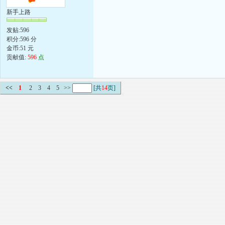
新手上路
发贴:596
积分:596 分
金币:51 元
贡献值:
596
点
<<
1
2
3
4
5
>>
[共
14
页]