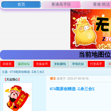
首页
香港高手区
香港:简洁
当前地图位
回首页
返回论坛
充值金币
发帖赚钱
举报此贴
打赏高手
主题 :
074期原创精选 -Σ杀三合Σ
楼主
发表于: 2026-07-08 00:58
【
天运我心
】
074期原创精选 -Σ杀三合Σ