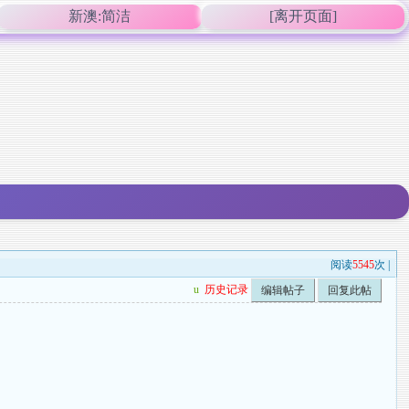
新澳:简洁
[离开页面]
阅读
5545
次 |
u
历史记录
编辑帖子
回复此帖