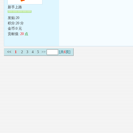
新手上路
发贴:20
积分:20 分
金币:0 元
贡献值:
20
点
<<
1
2
3
4
5
>>
[共
6
页]