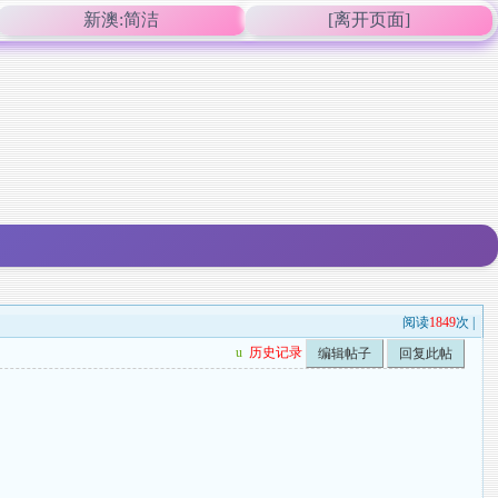
新澳:简洁
[离开页面]
阅读
1849
次 |
u
历史记录
编辑帖子
回复此帖