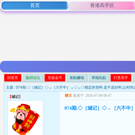
首页
香港高手区
回首页
返回论坛
充值金币
发帖赚钱
举报此贴
打赏高手
主题 :
074期.◇［城记］◇→［六不中］→◇→◇稳定的资料.是不是好料,让时间
楼主
发表于: 2026-07-08 00:47
【
城记
】
074期.◇［城记］◇→［六不中