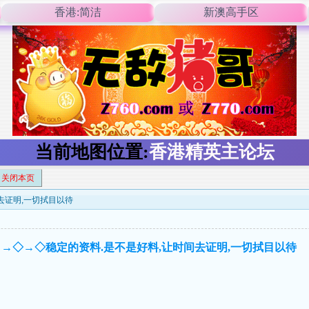
香港:简洁
新澳高手区
当前地图位置:
香港精英主论坛
关闭本页
去证明,一切拭目以待
］→◇→◇稳定的资料.是不是好料,让时间去证明,一切拭目以待