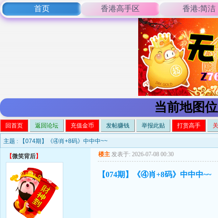
首页
香港高手区
香港:简洁
当前地图位
回首页
返回论坛
充值金币
发帖赚钱
举报此贴
打赏高手
主题 :
【074期】《④肖+8码》中中中~~
楼主
发表于: 2026-07-08 00:30
【
微笑背后
】
【074期】《④肖+8码》中中中~~