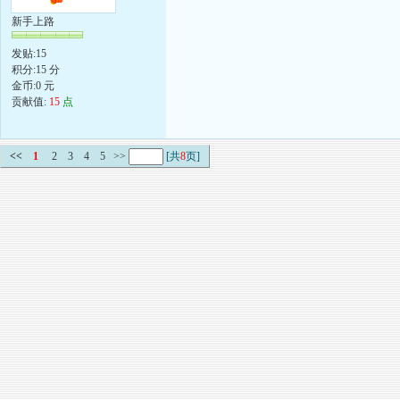
新手上路
发贴:15
积分:15 分
金币:0 元
贡献值:
15
点
<<
1
2
3
4
5
>>
[共
8
页]