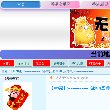
首页
香港高手区
香港:简洁
当前地
回首页
返回论坛
充值金币
发帖赚钱
举报此贴
打赏高手
主题 :
【189期】:=========《必中{五肖中}〓{五肖中}》==========
楼主
发表于: 2026-07-08 00:20
【
风云天下
】
【189期】:=========《必中{五肖