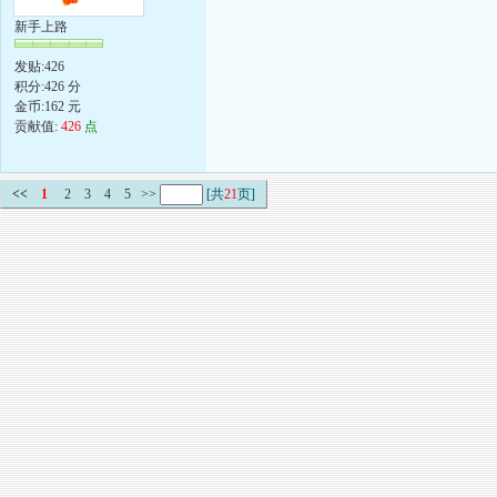
新手上路
发贴:426
积分:426 分
金币:162 元
贡献值:
426
点
<<
1
2
3
4
5
>>
[共
21
页]