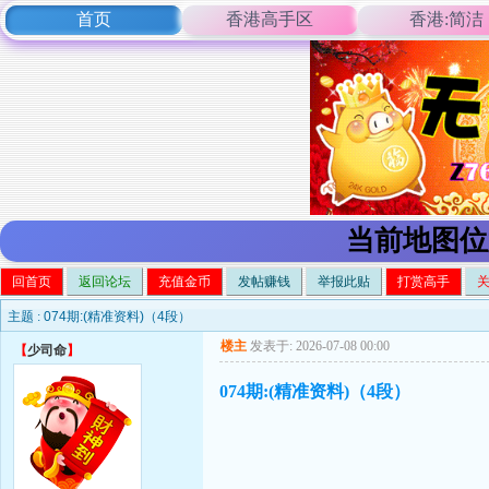
首页
香港高手区
香港:简洁
当前地图位
回首页
返回论坛
充值金币
发帖赚钱
举报此贴
打赏高手
主题 :
074期:(精准资料)（4段）
楼主
发表于: 2026-07-08 00:00
【
少司命
】
074期:(精准资料)（4段）