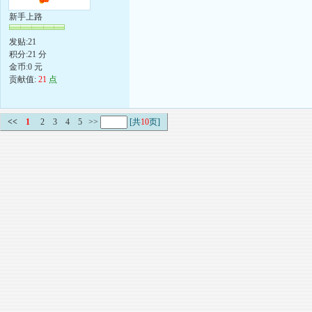
新手上路
发贴:21
积分:21 分
金币:0 元
贡献值:
21
点
<<
1
2
3
4
5
>>
[共
10
页]