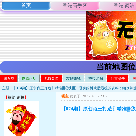
首页
香港高手区
香港:简洁
当前地图位
回首页
返回论坛
充值金币
发帖赚钱
举报此贴
打赏高手
主题 :
【074期】原创肖王打造〖精准▓②头▓〗眼前的料就是最稳的资料；细水常
楼主
发表于: 2026-07-07 23:55
【
恭贺+新禧
】
【074期】原创肖王打造〖精准▓