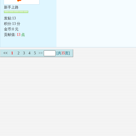
新手上路
发贴:13
积分:13 分
金币:0 元
贡献值:
13
点
<<
1
2
3
4
5
>>
[共
35
页]