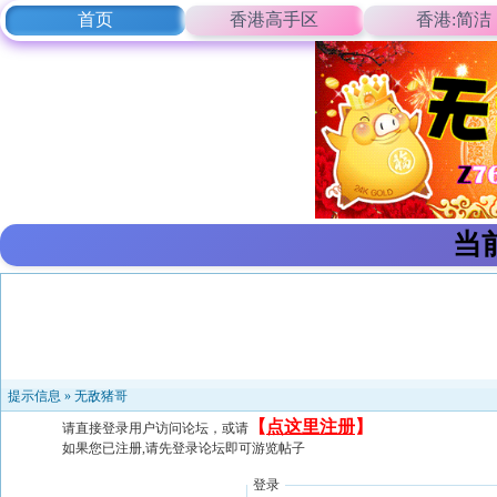
首页
香港高手区
香港:简洁
当
提示信息 »
无敌猪哥
【
点这里注册
】
请直接登录用户访问论坛，或请
如果您已注册,请先登录论坛即可游览帖子
登录