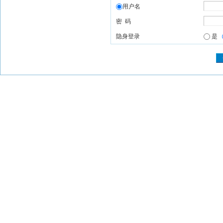
用户名
密 码
隐身登录
是