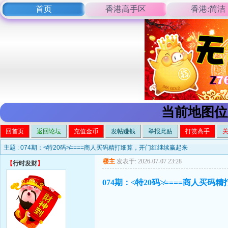
首页
香港高手区
香港:简洁
当前地图位
回首页
返回论坛
充值金币
发帖赚钱
举报此贴
打赏高手
主题 :
074期：≮特20码≯====商人买码精打细算，开门红继续赢起来
楼主
发表于: 2026-07-07 23:28
【
行时发财
】
074期：≮特20码≯====商人买