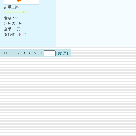
新手上路
发贴:222
积分:222 分
金币:17 元
贡献值:
216
点
<<
1
2
3
4
5
>>
[共
9
页]