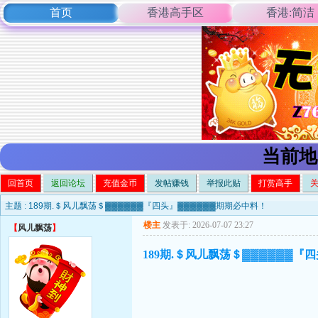
首页
香港高手区
香港:简洁
当前地
回首页
返回论坛
充值金币
发帖赚钱
举报此贴
打赏高手
主题 :
189期.＄风儿飘荡＄▓▓▓▓▓▓『四头』▓▓▓▓▓▓期期必中料！
楼主
发表于: 2026-07-07 23:27
【
风儿飘荡
】
189期.＄风儿飘荡＄▓▓▓▓▓▓『