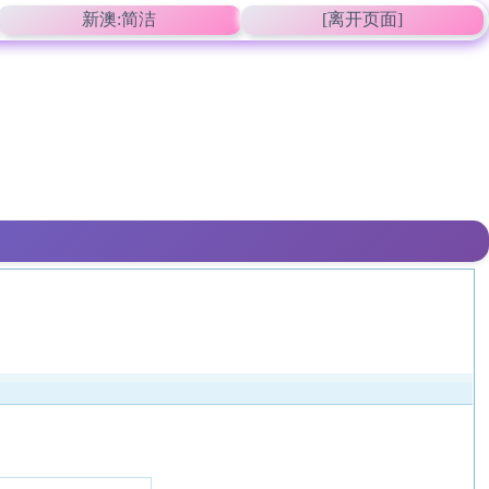
新澳:简洁
[离开页面]