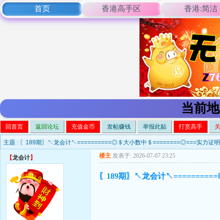
首页
香港高手区
香港:简洁
当前地
回首页
返回论坛
充值金币
发帖赚钱
举报此贴
打赏高手
主题 :
〖189期〗↖龙会计↖==========◎＄大小数中＄========◎===实力证
楼主
发表于: 2026-07-07 23:25
【
龙会计
】
〖189期〗↖龙会计↖=========