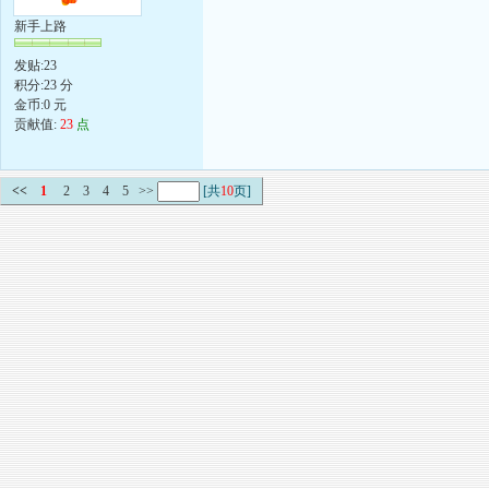
新手上路
发贴:23
积分:23 分
金币:0 元
贡献值:
23
点
<<
1
2
3
4
5
>>
[共
10
页]