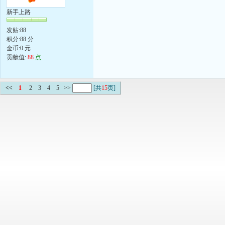
新手上路
发贴:88
积分:88 分
金币:0 元
贡献值:
88
点
<<
1
2
3
4
5
>>
[共
15
页]