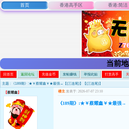
首页
香港高手区
香港:简洁
当前地
回首页
返回论坛
充值金币
发帖赚钱
举报此贴
打赏高手
主题 :
《189期》:★￥蔡耀鑫￥★最强→【{三连尾}】【{三连尾}】
楼主
发表于: 2026-07-07 23:10
【
蔡耀鑫
】
《189期》:★￥蔡耀鑫￥★最强→【