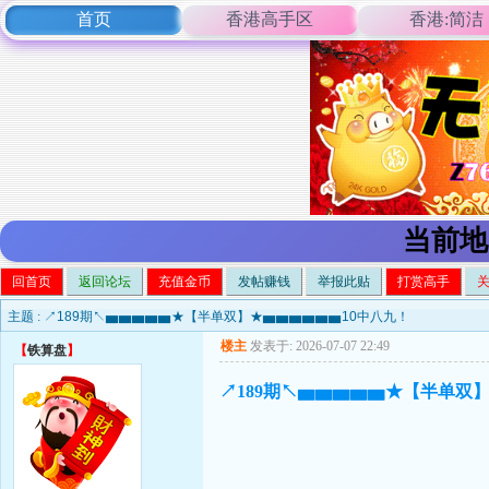
首页
香港高手区
香港:简洁
当前地
回首页
返回论坛
充值金币
发帖赚钱
举报此贴
打赏高手
主题 :
↗189期↖▅▅▅▅▅★【半单双】★▅▅▅▅▅▅10中八九！
楼主
发表于: 2026-07-07 22:49
【
铁算盘
】
↗189期↖▅▅▅▅▅★【半单双