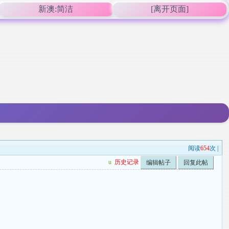
新澳:简洁
[离开页面]
阅读
654
次 |
u
历史记录
编辑帖子
回复此帖