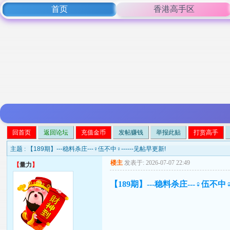
首页
香港高手区
回首页
返回论坛
充值金币
发帖赚钱
举报此贴
打赏高手
主题 :
【189期】---稳料杀庄---♀伍不中♀------见帖早更新!
楼主
发表于: 2026-07-07 22:49
【
量力
】
【189期】---稳料杀庄---♀伍不中♀