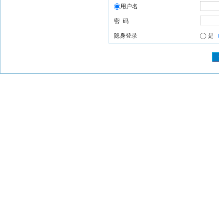
用户名
密 码
隐身登录
是