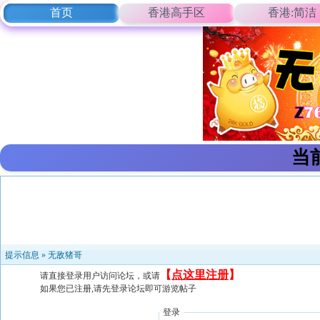
首页
香港高手区
香港:简洁
当
提示信息 »
无敌猪哥
【
点这里注册
】
请直接登录用户访问论坛，或请
如果您已注册,请先登录论坛即可游览帖子
登录