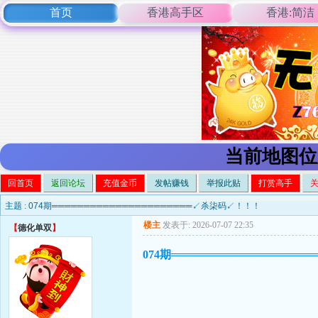
首页
香港高手区
香港:简洁
当前地图位
回首页
返回论坛
充值金币
发帖赚钱
举报此贴
打赏高手
主题 :
074期══════════════════════↙杀柒码↙！！！
楼主
发表于: 2026-07-07 22:35
【
德化单双
】
074期════════════════