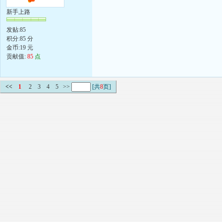
新手上路
发贴:85
积分:85 分
金币:19 元
贡献值:
85
点
<<
1
2
3
4
5
>>
[共
8
页]