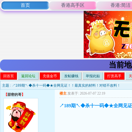
首页
香港高手区
香港:简洁
当前地
回首页
返回论坛
充值金币
发帖赚钱
举报此贴
打赏高手
主题 :
↗189期↖◆杀十一码◆★全网见证！！最真实的材料！对错不改料！
楼主
发表于: 2026-07-07 22:19
【
甜密的哥
】
↗189期↖◆杀十一码◆★全网见