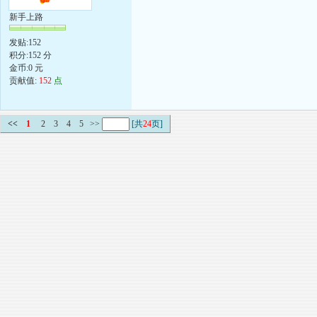
新手上路
发贴:152
积分:152 分
金币:0 元
贡献值:
152
点
<<
1
2
3
4
5
>>
[共
24
页]