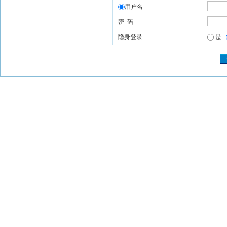
用户名
密 码
隐身登录
是