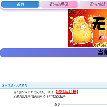
首页
香港高手区
香港:简洁
当
提示信息 »
无敌猪哥
【
点这里注册
】
请直接登录用户访问论坛，或请
如果您已注册,请先登录论坛即可游览帖子
登录