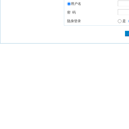
用户名
密 码
隐身登录
是