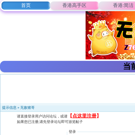
首页
香港高手区
香港:简洁
当
提示信息 »
无敌猪哥
【
点这里注册
】
请直接登录用户访问论坛，或请
如果您已注册,请先登录论坛即可游览帖子
登录