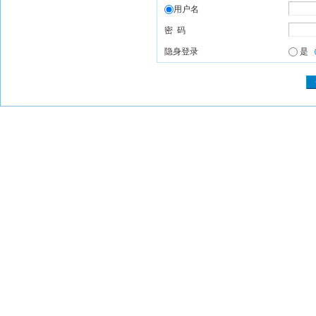
用户名
密 码
隐身登录
是