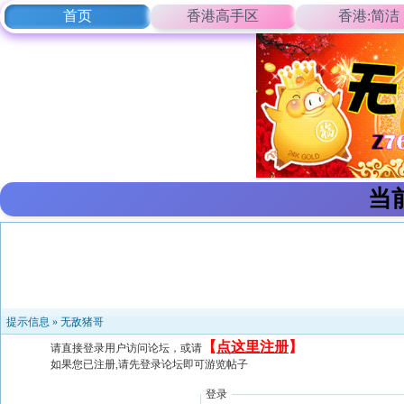
首页
香港高手区
香港:简洁
当
提示信息 »
无敌猪哥
【
点这里注册
】
请直接登录用户访问论坛，或请
如果您已注册,请先登录论坛即可游览帖子
登录