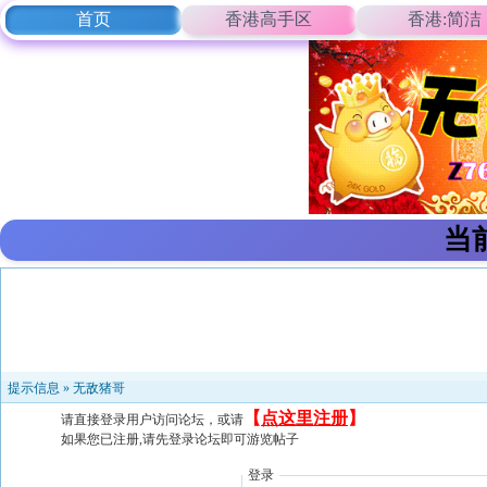
首页
香港高手区
香港:简洁
当
提示信息 »
无敌猪哥
【
点这里注册
】
请直接登录用户访问论坛，或请
如果您已注册,请先登录论坛即可游览帖子
登录