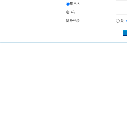
用户名
密 码
隐身登录
是