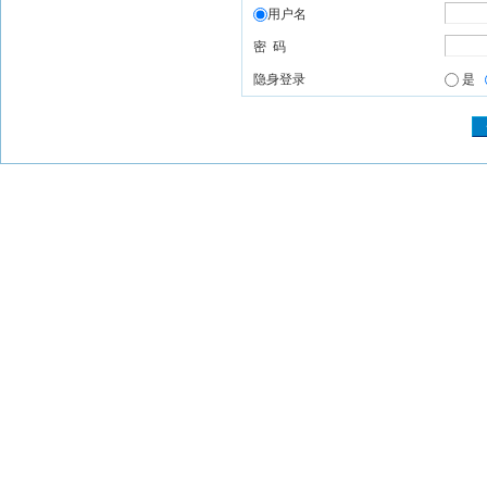
用户名
密 码
隐身登录
是