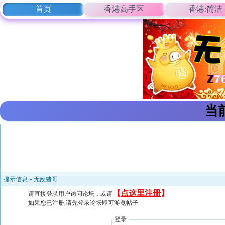
首页
香港高手区
香港:简洁
当
提示信息 »
无敌猪哥
【
点这里注册
】
请直接登录用户访问论坛，或请
如果您已注册,请先登录论坛即可游览帖子
登录