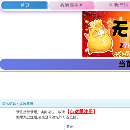
首页
香港高手区
香港:简洁
当
提示信息 »
无敌猪哥
【
点这里注册
】
请直接登录用户访问论坛，或请
如果您已注册,请先登录论坛即可游览帖子
登录