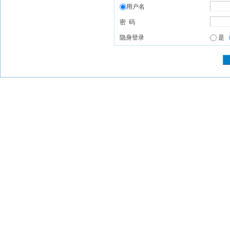
用户名
密 码
隐身登录
是