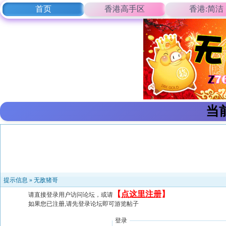
首页
香港高手区
香港:简洁
当
提示信息 »
无敌猪哥
【
点这里注册
】
请直接登录用户访问论坛，或请
如果您已注册,请先登录论坛即可游览帖子
登录