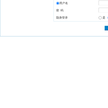
用户名
密 码
隐身登录
是