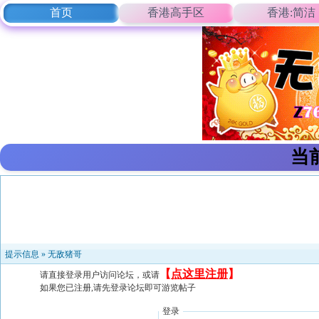
首页
香港高手区
香港:简洁
当
提示信息 »
无敌猪哥
【
点这里注册
】
请直接登录用户访问论坛，或请
如果您已注册,请先登录论坛即可游览帖子
登录