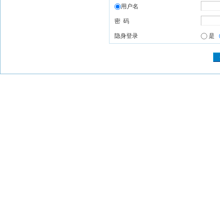
用户名
密 码
隐身登录
是