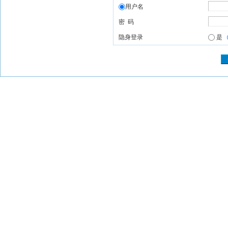
用户名
密 码
隐身登录
是