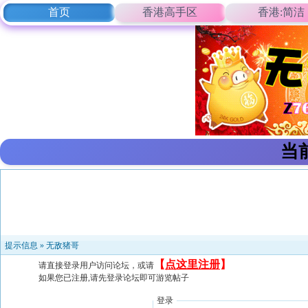
首页
香港高手区
香港:简洁
当
提示信息 »
无敌猪哥
【
点这里注册
】
请直接登录用户访问论坛，或请
如果您已注册,请先登录论坛即可游览帖子
登录