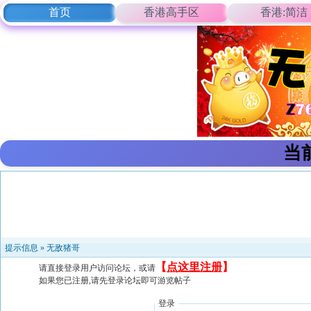
首页
香港高手区
香港:简洁
当
提示信息 »
无敌猪哥
【
点这里注册
】
请直接登录用户访问论坛，或请
如果您已注册,请先登录论坛即可游览帖子
登录