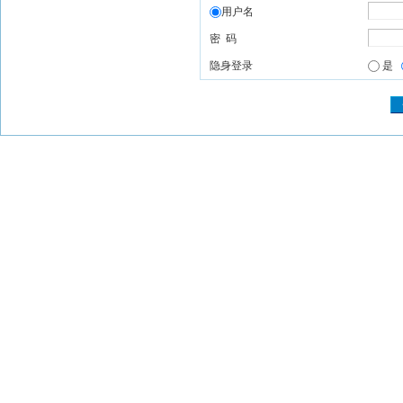
用户名
密 码
隐身登录
是