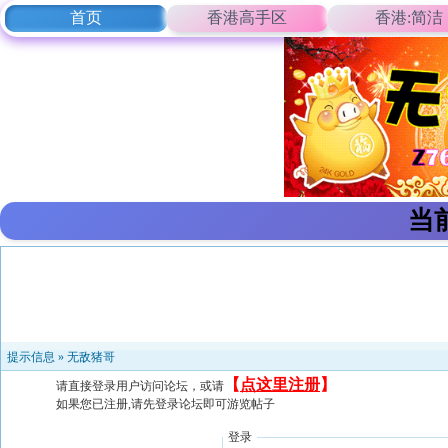
首页
香港高手区
香港:简洁
当
提示信息 »
无敌猪哥
【
点这里注册
】
请直接登录用户访问论坛，或请
如果您已注册,请先登录论坛即可游览帖子
登录