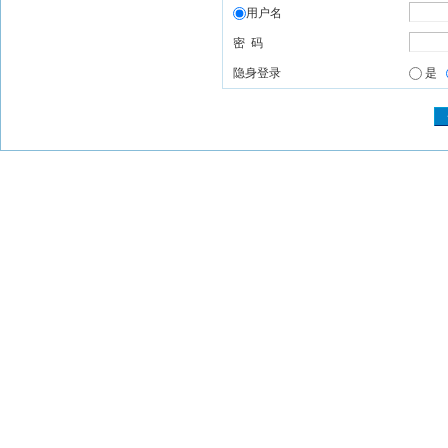
用户名
密 码
隐身登录
是