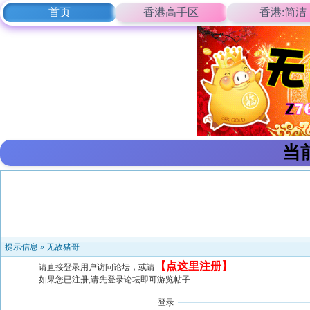
首页
香港高手区
香港:简洁
当
提示信息 »
无敌猪哥
【
点这里注册
】
请直接登录用户访问论坛，或请
如果您已注册,请先登录论坛即可游览帖子
登录