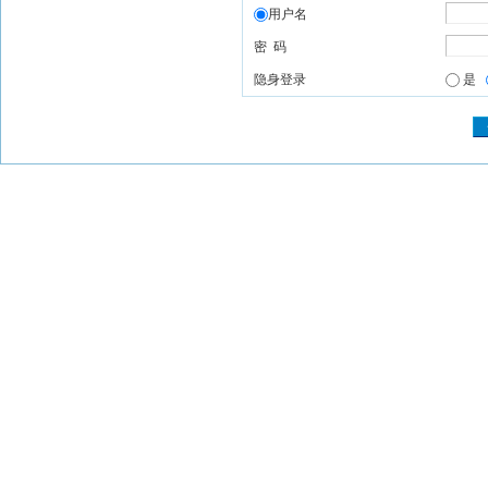
用户名
密 码
隐身登录
是