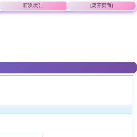
新澳:简洁
[离开页面]