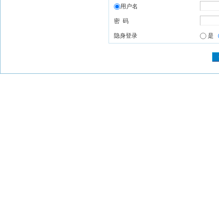
用户名
密 码
隐身登录
是