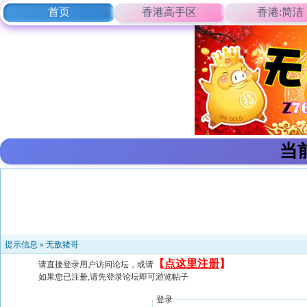
首页
香港高手区
香港:简洁
当
提示信息 »
无敌猪哥
【
点这里注册
】
请直接登录用户访问论坛，或请
如果您已注册,请先登录论坛即可游览帖子
登录