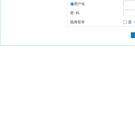
用户名
密 码
隐身登录
是