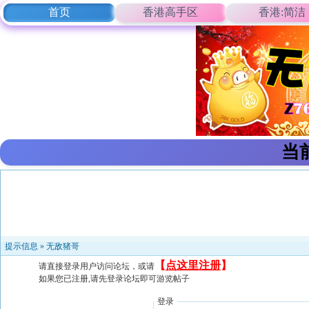
首页
香港高手区
香港:简洁
当
提示信息 »
无敌猪哥
【
点这里注册
】
请直接登录用户访问论坛，或请
如果您已注册,请先登录论坛即可游览帖子
登录