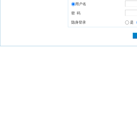
用户名
密 码
隐身登录
是