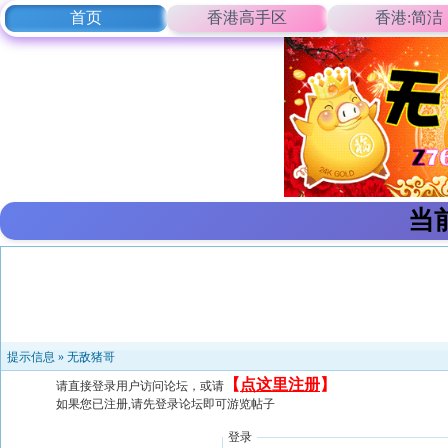
首页
香港高手区
香港:简洁
当
提示信息 »
无敌猪哥
【
点这里注册
】
请直接登录用户访问论坛，或请
如果您已注册,请先登录论坛即可游览帖子
登录