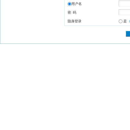
用户名
密 码
隐身登录
是