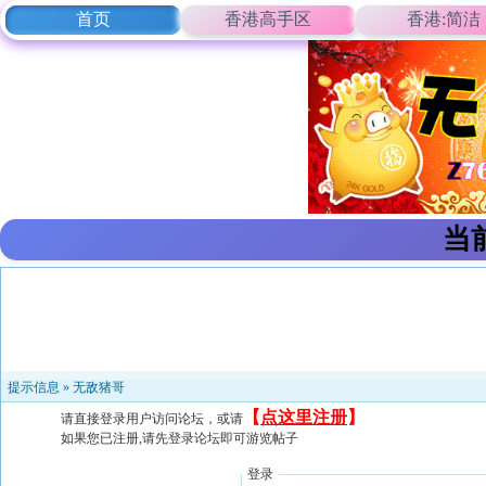
首页
香港高手区
香港:简洁
当
提示信息 »
无敌猪哥
【
点这里注册
】
请直接登录用户访问论坛，或请
如果您已注册,请先登录论坛即可游览帖子
登录