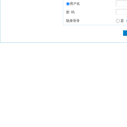
用户名
密 码
隐身登录
是