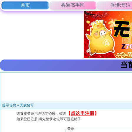
首页
香港高手区
香港:简洁
当
提示信息 »
无敌猪哥
【
点这里注册
】
请直接登录用户访问论坛，或请
如果您已注册,请先登录论坛即可游览帖子
登录