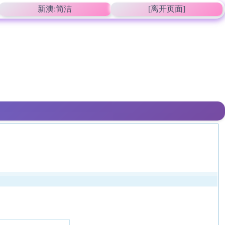
新澳:简洁
[离开页面]