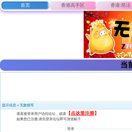
首页
香港高手区
香港:简洁
当
提示信息 »
无敌猪哥
【
点这里注册
】
请直接登录用户访问论坛，或请
如果您已注册,请先登录论坛即可游览帖子
登录