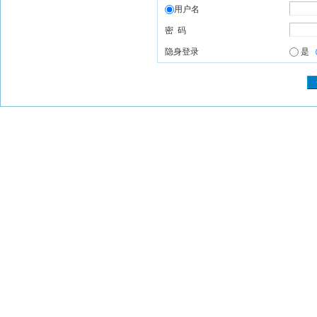
用户名
密 码
隐身登录
是