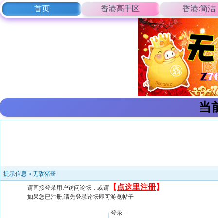
首页
香港高手区
香港:简洁
当
提示信息 »
无敌猪哥
【
点这里注册
】
请直接登录用户访问论坛，或请
如果您已注册,请先登录论坛即可游览帖子
登录