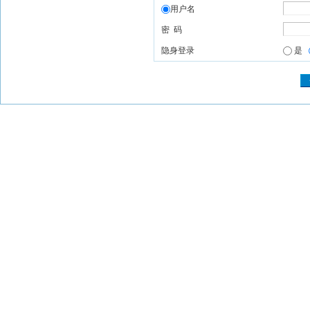
用户名
密 码
隐身登录
是