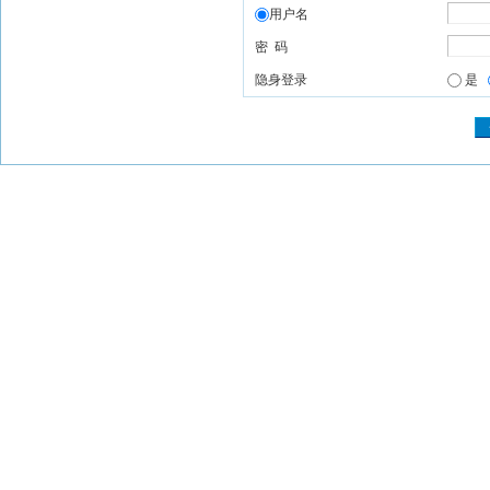
用户名
密 码
隐身登录
是