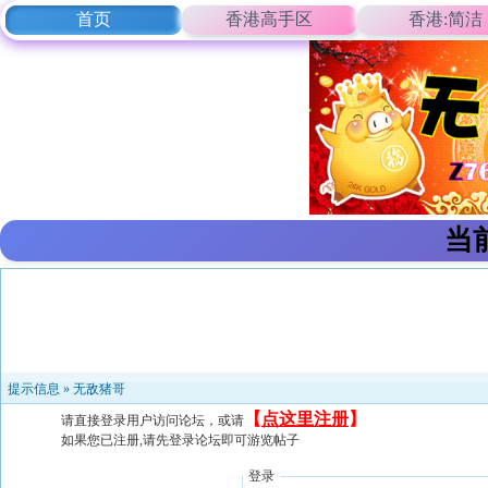
首页
香港高手区
香港:简洁
当
提示信息 »
无敌猪哥
【
点这里注册
】
请直接登录用户访问论坛，或请
如果您已注册,请先登录论坛即可游览帖子
登录