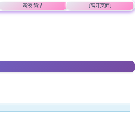
新澳:简洁
[离开页面]