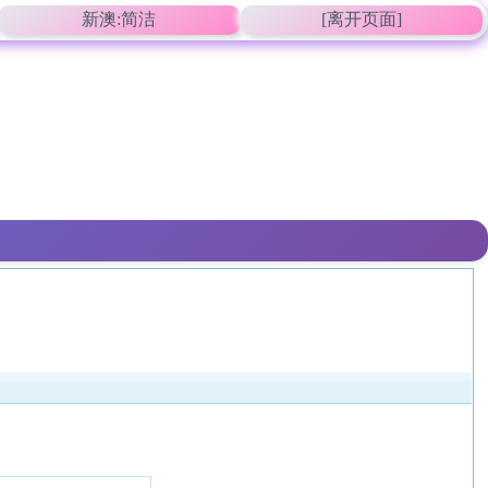
新澳:简洁
[离开页面]