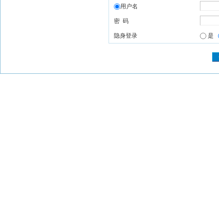
用户名
密 码
隐身登录
是