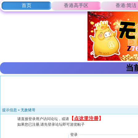
首页
香港高手区
香港:简洁
当
提示信息 »
无敌猪哥
【
点这里注册
】
请直接登录用户访问论坛，或请
如果您已注册,请先登录论坛即可游览帖子
登录