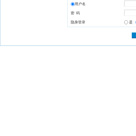
用户名
密 码
隐身登录
是