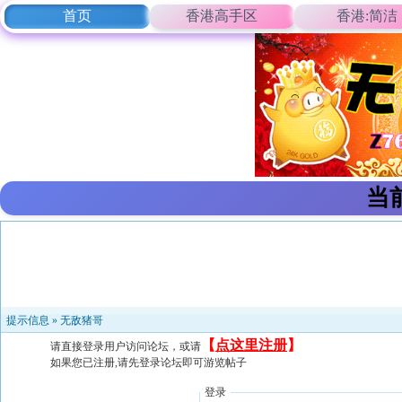
首页
香港高手区
香港:简洁
当
提示信息 »
无敌猪哥
【
点这里注册
】
请直接登录用户访问论坛，或请
如果您已注册,请先登录论坛即可游览帖子
登录