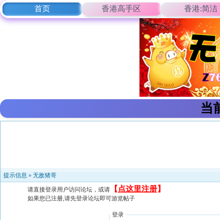
首页
香港高手区
香港:简洁
当
提示信息 »
无敌猪哥
【
点这里注册
】
请直接登录用户访问论坛，或请
如果您已注册,请先登录论坛即可游览帖子
登录