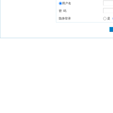
用户名
密 码
隐身登录
是