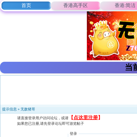
首页
香港高手区
香港:简洁
当
提示信息 »
无敌猪哥
【
点这里注册
】
请直接登录用户访问论坛，或请
如果您已注册,请先登录论坛即可游览帖子
登录