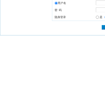
用户名
密 码
隐身登录
是