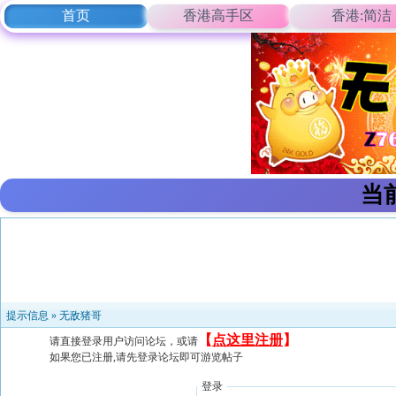
首页
香港高手区
香港:简洁
当
提示信息 »
无敌猪哥
【
点这里注册
】
请直接登录用户访问论坛，或请
如果您已注册,请先登录论坛即可游览帖子
登录