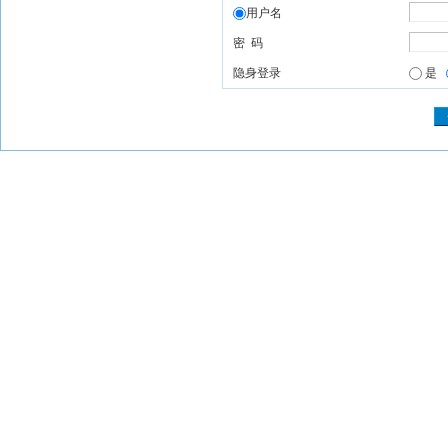
用户名
密 码
隐身登录
是