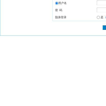
用户名
密 码
隐身登录
是