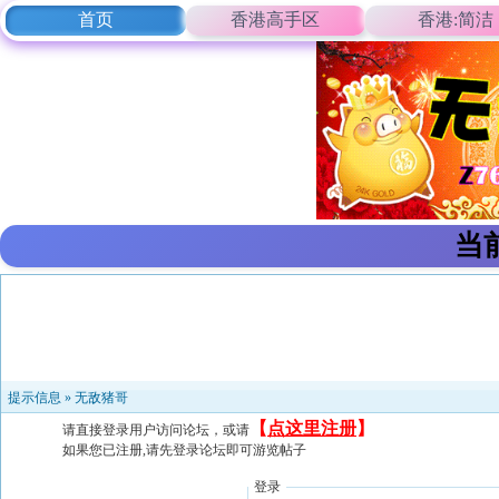
首页
香港高手区
香港:简洁
当
提示信息 »
无敌猪哥
【
点这里注册
】
请直接登录用户访问论坛，或请
如果您已注册,请先登录论坛即可游览帖子
登录